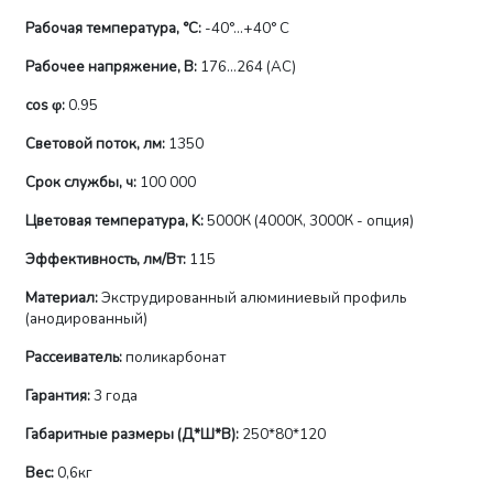
Рабочая температура, °C:
-40°...+40° С
Рабочее напряжение, В:
176...264 (AС)
сos φ:
0.95
Световой поток, лм:
1350
Срок службы, ч:
100 000
Цветовая температура, K:
5000К (4000К, 3000К - опция)
Эффективность, лм/Вт:
115
Материал:
Экструдированный алюминиевый профиль
(анодированный)
Рассеиватель:
поликарбонат
Гарантия:
3 года
Габаритные размеры (Д*Ш*В):
250*80*120
Вес:
0,6кг