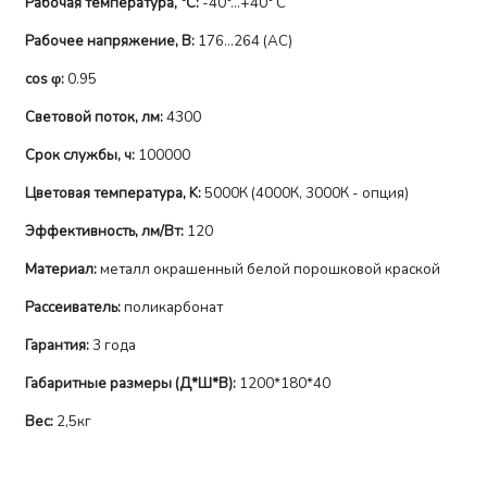
Рабочая температура, °C:
-40°...+40° С
Рабочее напряжение, В:
176...264 (AС)
сos φ:
0.95
Световой поток, лм:
4300
Срок службы, ч:
100000
Цветовая температура, K:
5000К (4000К, 3000К - опция)
Эффективность, лм/Вт:
120
Материал:
металл окрашенный белой порошковой краской
Рассеиватель:
поликарбонат
Гарантия:
3 года
Габаритные размеры (Д*Ш*В):
1200*180*40
Вес:
2,5кг